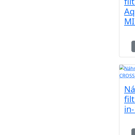
fi
Aq
MI
Ná
fil
in