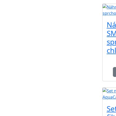
Ná
SM
sp
ch
Se