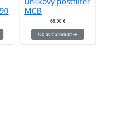
uhlíkový postfilter
 90
MCB
68,90
€
Objaviť produkt