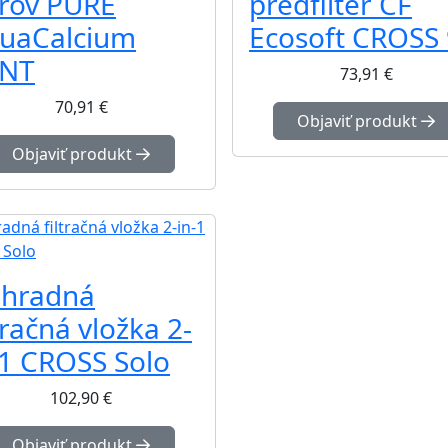
ltrov PURE
predfilter CF
uaCalcium
Ecosoft CROSS
NT
73,91
€
70,91
€
Objaviť produkt
Objaviť produkt
hradná
tračná vložka 2-
-1 CROSS Solo
102,90
€
Objaviť produkt