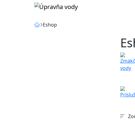
Eshop
Es
Zor