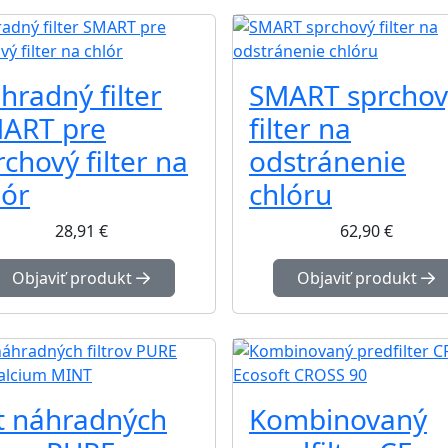
hradný filter
SMART sprchov
ART pre
filter na
rchový filter na
odstránenie
lór
chlóru
28,91
€
62,90
€
Objaviť produkt
Objaviť produkt
t náhradných
Kombinovaný