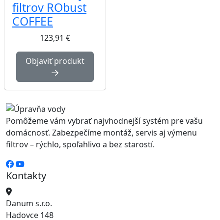
filtrov RObust
COFFEE
123,91
€
Objaviť produkt
Pomôžeme vám vybrať najvhodnejší systém pre vašu
domácnosť. Zabezpečíme montáž, servis aj výmenu
filtrov – rýchlo, spoľahlivo a bez starostí.
Kontakty
Danum s.r.o.
Hadovce 148