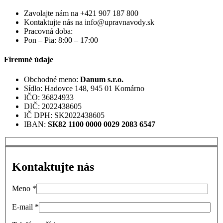
Zavolajte nám na +421 907 187 800
Kontaktujte nás na info@upravnavody.sk
Pracovná doba:
Pon – Pia: 8:00 – 17:00
Firemné údaje
Obchodné meno:
Danum s.r.o.
Sídlo: Hadovce 148, 945 01 Komárno
IČO: 36824933
DIČ: 2022438605
IČ DPH: SK2022438605
IBAN:
SK82 1100 0000 0029 2083 6547
Kontaktujte nás
Meno
*
E-mail
*