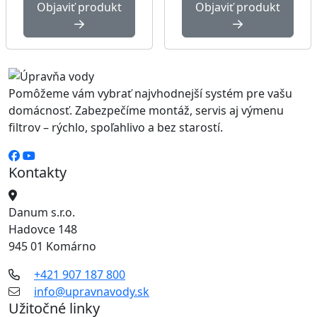
Objaviť produkt
Objaviť produkt
Pomôžeme vám vybrať najvhodnejší systém pre vašu
domácnosť. Zabezpečíme montáž, servis aj výmenu
filtrov – rýchlo, spoľahlivo a bez starostí.
Kontakty
Danum s.r.o.
Hadovce 148
945 01 Komárno
+421 907 187 800
info@upravnavody.sk
Užitočné linky