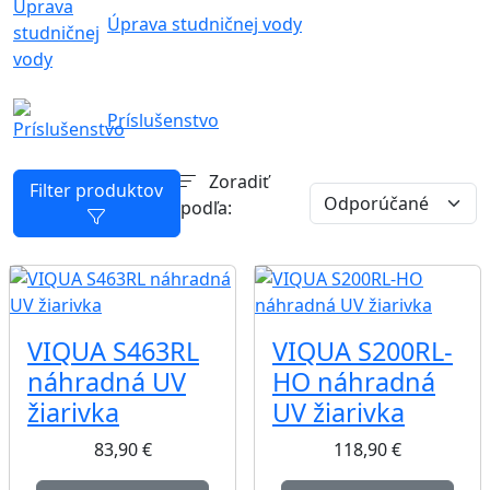
Úprava studničnej vody
Príslušenstvo
Zoradiť
Filter produktov
podľa:
VIQUA S463RL
VIQUA S200RL-
náhradná UV
HO náhradná
žiarivka
UV žiarivka
83,90
€
118,90
€