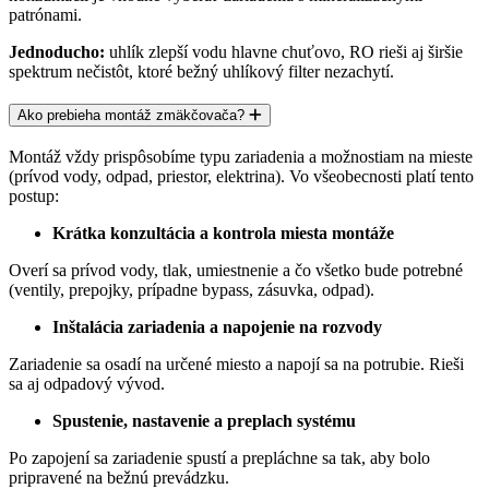
patrónami.
Jednoducho:
uhlík zlepší vodu hlavne chuťovo
, RO rieši aj
širšie
spektrum nečistôt
, ktoré bežný uhlíkový filter nezachytí.
Ako prebieha montáž zmäkčovača?
Montáž vždy prispôsobíme typu zariadenia a možnostiam na mieste
(prívod vody, odpad, priestor, elektrina). Vo všeobecnosti platí tento
postup:
Krátka konzultácia a kontrola miesta montáže
Overí sa prívod vody, tlak, umiestnenie a čo všetko bude potrebné
(ventily, prepojky, prípadne bypass, zásuvka, odpad).
Inštalácia zariadenia a napojenie na rozvody
Zariadenie sa osadí na určené miesto a napojí sa na potrubie. Rieši
sa aj
odpadový vývod.
Spustenie, nastavenie a preplach systému
Po zapojení sa zariadenie spustí a prepláchne sa tak, aby bolo
pripravené na bežnú prevádzku.