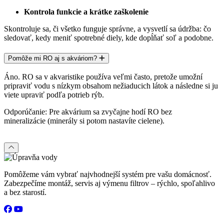
Kontrola funkcie a krátke zaškolenie
Skontroluje sa, či všetko funguje správne, a vysvetlí sa údržba: čo
sledovať, kedy meniť spotrebné diely, kde dopĺňať soľ a podobne.
Pomôže mi RO aj s akváriom?
Áno. RO sa v akvaristike používa veľmi často, pretože umožní
pripraviť vodu s nízkym obsahom nežiaducich látok a následne si ju
viete upraviť podľa potrieb rýb.
Odporúčanie: Pre akvárium sa zvyčajne hodí RO
bez
mineralizácie
(minerály si potom nastavíte cielene).
Pomôžeme vám vybrať najvhodnejší systém pre vašu domácnosť.
Zabezpečíme montáž, servis aj výmenu filtrov – rýchlo, spoľahlivo
a bez starostí.