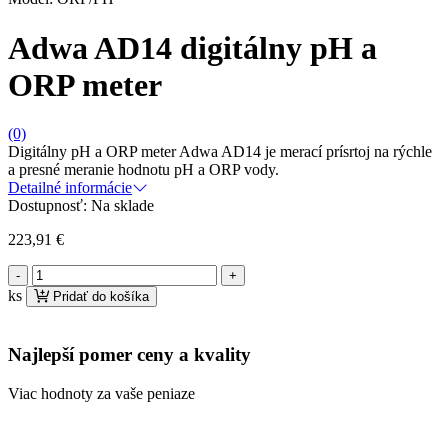
Adwa AD14 digitálny pH a
ORP meter
(0)
Digitálny pH a ORP meter Adwa AD14 je merací prísrtoj na rýchle
a presné meranie hodnotu pH a ORP vody.
Detailné informácie
Dostupnosť:
Na sklade
223,91
€
množstvo
Adwa
ks
Pridať do košíka
AD14
digitálny
pH
Najlepší pomer ceny a kvality
a
ORP
Viac hodnoty za vaše peniaze
meter