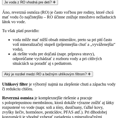
Je voda z RO vhodná pre deti?
Áno, reverzná osmóza (RO) je často voľbou pre rodiny, ktoré chcú
mať vodu čo najčistejšiu – RO účinne znižuje množstvo nežiaducich
látok vo vode.
Tu však platí pravidlo:
voda môže mať
nižší obsah minerálov
, preto sa pri pití často
volí
mineralizačný stupeň
(príjemnejšia chuť a „vyváženejšia“
voda),
ak riešite vodu pre
dojčatá
(napr. príprava stravy),
odporúčame vychádzať z
rozboru vody
a pri citlivých
situáciách sa poradiť aj s pediatrom.
Aký je rozdiel medzi RO a bežným uhlíkovým filtrom?
Uhlíkový filter
je výborný najmä na zlepšenie chuti a zápachu vody
či redukciu chlóru.
Reverzná osmóza
je komplexnejšie riešenie a pracuje
s
polopriepustnou membránou
, ktorá dokáže výrazne znížiť aj látky
rozpustené vo vode (napr. soli a ióny, dusičnany, ťažké kovy,
zvyšky liečiv, hormónov, pesticídov, PFAS atď.). Pri dlhodobej
konzumácii je vhodné vyberať zariadenia s mineralizačnými