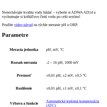
Nenechávajte kvalitu vody hádať – vyberte si ADWA AD14 a
vychutnajte si krištáľovo čistú vodu po celú sezónu!
Použite
video návod
na rýchle meranie pH a ORP.
Parametre
Meracia jednotka
pH, mV, °C
Rozsah merania
-2 – 16 pH, 1000 mV
Presnosť
±0,01 pH, ±2 mV, ±0,5 °C
Rozlíšenie
±0,01 pH, ±1 mV, ±0,1 °C
Automatická teplotná kompenzácia
Výbava a funkcie
(ATC)