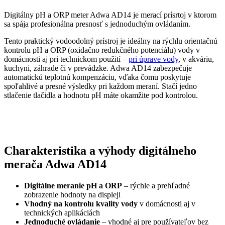
Digitálny pH a ORP meter Adwa AD14 je merací prísrtoj v ktorom
sa spája profesionálna presnosť s jednoduchým ovládaním.
Tento praktický vodoodolný prístroj je ideálny na rýchlu orientačnú
kontrolu pH a ORP (oxidačno redukčného potenciálu) vody v
domácnosti aj pri technickom použití –
pri úprave vody
, v akváriu,
kuchyni, záhrade či v prevádzke. Adwa AD14 zabezpečuje
automatickú teplotnú kompenzáciu, vďaka čomu poskytuje
spoľahlivé a presné výsledky pri každom meraní. Stačí jedno
stlačenie tlačidla a hodnotu pH máte okamžite pod kontrolou.
Charakteristika a výhody digitálneho
merača Adwa AD14
Digitálne meranie pH a ORP
– rýchle a prehľadné
zobrazenie hodnoty na displeji
Vhodný na kontrolu kvality vody
v domácnosti aj v
technických aplikáciách
Jednoduché ovládanie
– vhodné aj pre používateľov bez