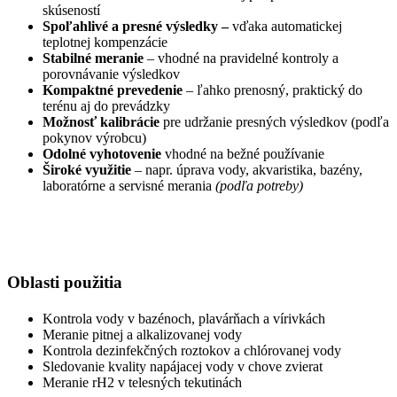
skúseností
Spoľahlivé a presné výsledky –
vďaka automatickej
teplotnej kompenzácie
Stabilné meranie
– vhodné na pravidelné kontroly a
porovnávanie výsledkov
Kompaktné prevedenie
– ľahko prenosný, praktický do
terénu aj do prevádzky
Možnosť kalibrácie
pre udržanie presných výsledkov (podľa
pokynov výrobcu)
Odolné vyhotovenie
vhodné na bežné používanie
Široké využitie
– napr. úprava vody, akvaristika, bazény,
laboratórne a servisné merania
(podľa potreby)
Oblasti použitia
Kontrola vody v bazénoch, plavárňach a vírivkách
Meranie pitnej a alkalizovanej vody
Kontrola dezinfekčných roztokov a chlórovanej vody
Sledovanie kvality napájacej vody v chove zvierat
Meranie rH2 v telesných tekutinách