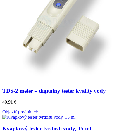
TDS-2 meter – digitálny tester kvality vody
40,91
€
Objaviť produkt
Kvapkový tester tvrdosti vody, 15 ml