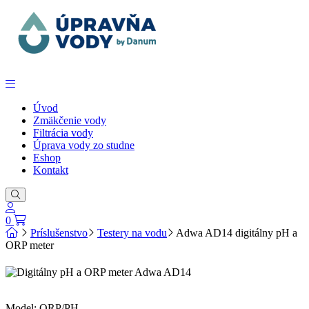
Úvod
Zmäkčenie vody
Filtrácia vody
Úprava vody zo studne
Eshop
Kontakt
0
Príslušenstvo
Testery na vodu
Adwa AD14 digitálny pH a
ORP meter
Model: ORP/PH