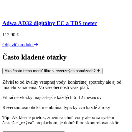
Adwa AD32 digitálny EC a TDS meter
112,90
€
Objaviť produkt
Často kladené otázky
Ako často treba meniť filtre v reverzných osmózach?
Závisí to od kvality vstupnej vody, konkrétnej spotreby ale aj od
modelu zariadenia. Vo všeobecnosti však platí:
Filtračné vložky
: najčastejšie
každých 6–12 mesiacov
Reverzno-osmotická membrána
: typicky
cca každé 2 roky
Tip
: Ak klesne prietok, zmení sa chuť vody alebo sa systém
častejšie „ozýva“ preplachom, je dobré filtre skontrolovať skôr.