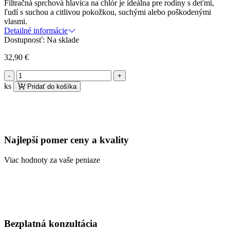
Filtračná sprchová hlavica na chlór je ideálna pre rodiny s deťmi,
ľudí s suchou a citlivou pokožkou, suchými alebo poškodenými
vlasmi.
Detailné informácie
Dostupnosť:
Na sklade
32,90
€
množstvo
Filtračná
ks
Pridať do košíka
sprchová
hlavica
na
chlór
Najlepší pomer ceny a kvality
Viac hodnoty za vaše peniaze
Bezplatná konzultácia