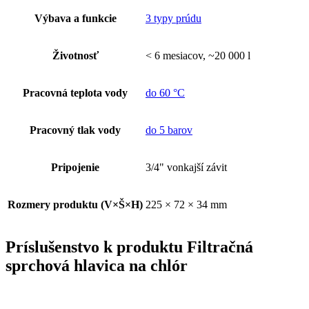
Výbava a funkcie
3 typy prúdu
Životnosť
< 6 mesiacov, ~20 000 l
Pracovná teplota vody
do 60 °C
Pracovný tlak vody
do 5 barov
Pripojenie
3/4" vonkajší závit
Rozmery produktu (V×Š×H)
225 × 72 × 34 mm
Príslušenstvo k produktu
Filtračná
sprchová hlavica na chlór