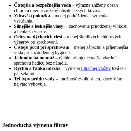
Čistejšia a bezpečnejšia voda
– výrazne znížený obsah
chlóru a mierne znížený obsah ťažkých kovov.
Zdravšia pokožka
– menej podráždenia, svrbenia a
vysúšania.
Silnejšie a lesklejšie vlasy
– zachovanie prirodzenej vlhkosti
a hebkosti vlasov.
Ochrana dýchacích ciest
– menej škodlivých chlórových
výparov pri sprchovaní.
Čistejší pocit pri sprchovaní
– menej zápachu a príjemnejšia
voda pri každodennej hygiene.
Jednoduchá montáž
– rýchle pripojenie na štandardnú
sprchovú hadicu bez náradia.
Rýchla a ľahká údržba
– výmena
filtračnej vložky
trvá len
pár sekúnd.
Tri typy prúdu vody
– možnosť zvoliť si ten, ktorý Vám
najviac vyhovuje.
Jednoduchá výmena filtrov