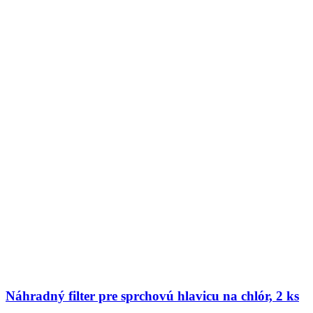
Náhradný filter pre sprchovú hlavicu na chlór, 2 ks