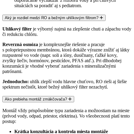
odporúčame vychádzať z
rozboru vody
a pri citlivých
situáciách sa poradiť aj s pediatrom.
Aký je rozdiel medzi RO a bežným uhlíkovým filtrom?
Uhlíkový filter
je výborný najmä na zlepšenie chuti a zápachu vody
či redukciu chlóru.
Reverzná osmóza
je komplexnejšie riešenie a pracuje
s
polopriepustnou membránou
, ktorá dokáže výrazne znížiť aj látky
rozpustené vo vode (napr. soli a ióny, dusičnany, ťažké kovy,
zvyšky liečiv, hormónov, pesticídov, PFAS atď.). Pri dlhodobej
konzumácii je vhodné vyberať zariadenia s mineralizačnými
patrónami.
Jednoducho:
uhlík zlepší vodu hlavne chuťovo
, RO rieši aj
širšie
spektrum nečistôt
, ktoré bežný uhlíkový filter nezachytí.
Ako prebieha montáž zmäkčovača?
Montáž vždy prispôsobíme typu zariadenia a možnostiam na mieste
(prívod vody, odpad, priestor, elektrina). Vo všeobecnosti platí tento
postup:
Krátka konzultácia a kontrola miesta montáže