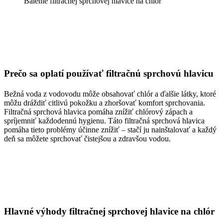
Balenie filtračnej sprchovej hlavice na chlór
Prečo sa oplatí používať filtračnú sprchovú hlavicu
Bežná voda z vodovodu môže obsahovať chlór a ďalšie látky, ktoré
môžu dráždiť citlivú pokožku a zhoršovať komfort sprchovania.
Filtračná sprchová hlavica pomáha znížiť chlórový zápach a
spríjemniť každodennú hygienu. Táto filtračná sprchová hlavica
pomáha tieto problémy účinne znížiť – stačí ju nainštalovať a každý
deň sa môžete sprchovať čistejšou a zdravšou vodou.
Hlavné výhody filtračnej sprchovej hlavice na chlór