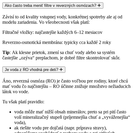
Ako často treba meniť filtre v reverzných osmózach?
Závisí to od kvality vstupnej vody, konkrétnej spotreby ale aj od
modelu zariadenia. Vo všeobecnosti však platí:
Filtračné vložky
: najčastejšie
každých 6–12 mesiacov
Reverzno-osmotická membrána
: typicky
cca každé 2 roky
Tip
: Ak klesne prietok, zmení sa chuť vody alebo sa systém
častejšie „ozýva“ preplachom, je dobré filtre skontrolovať skôr.
Je voda z RO vhodná pre deti?
Áno, reverzná osmóza (RO) je často voľbou pre rodiny, ktoré chcú
mať vodu čo najčistejšiu – RO účinne znižuje množstvo nežiaducich
látok vo vode.
Tu však platí pravidlo:
voda môže mať
nižší obsah minerálov
, preto sa pri pití často
volí
mineralizačný stupeň
(príjemnejšia chuť a „vyváženejšia“
voda),
ak riešite vodu pre
dojčatá
(napr. príprava stravy),