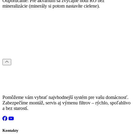
Odporúčanie: Pre akvárium sa zvyčajne hodí RO
bez
mineralizácie
(minerály si potom nastavíte cielene).
Pomôžeme vám vybrať najvhodnejší systém pre vašu domácnosť.
Zabezpečíme montáž, servis aj výmenu filtrov – rýchlo, spoľahlivo
a bez starostí.
Kontakty