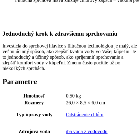
Filtračná sprchová hlava znižuje chlórový zápach – vhodná pre
Jednoduchý krok k zdravšiemu sprchovaniu
Investícia do sprchovej hlavice s filtračnou technológiou je malý, ale
veľmi účinný spôsob, ako zlepšiť kvalitu vody vo Vašej kúpeľni. Je
to jednoduchý a účinný spôsob, ako spríjemniť sprchovanie a
zlepšiť komfort vody v kúpeľni. Zmenu často pocítite už po
niekoľkých sprchách.
Parametre
Hmotnosť
0,50 kg
Rozmery
26,0 × 8,5 × 6,0 cm
Typ úpravy vody
Odstránenie chlóru
Zdrojová voda
iba voda z vodovodu