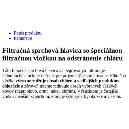
Popis produktu
Parametre
Filtračná sprchová hlavica so špeciálnou
filtračnou vložkou na odstránenie chlóru
Táto filtračná sprchová hlavica s integrovaným filtrom je
jednoduché a účinné riešenie pre príjemnejšie sprchovanie. Filtračná
vložka
výrazne znižuje obsah chlóru a vedľajších produktov
chlorácie
a zároveň mierne redukuje obsah vybraných ťažkých
kovov (napr. olovo, ortuť, nikel, chróm). Výsledkom je čistejšia
voda s menším zápachom, ktorá je šetrnejšia k pokožke a vlasom.