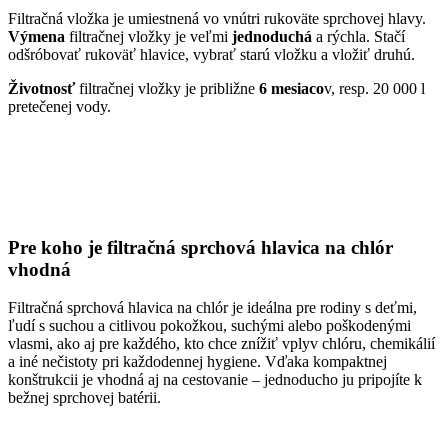
Filtračná vložka je umiestnená vo vnútri rukoväte sprchovej hlavy.
Výmena
filtračnej vložky je veľmi
jednoduchá
a rýchla. Stačí
odšróbovať rukoväť hlavice, vybrať starú vložku a vložiť druhú.
Životnosť
filtračnej vložky je približne
6 mesiaco
v, resp. 20 000 l
pretečenej vody.
Pre koho je filtračná sprchová hlavica na chlór
vhodná
Filtračná sprchová hlavica na chlór je ideálna pre rodiny s deťmi,
ľudí s suchou a citlivou pokožkou, suchými alebo poškodenými
vlasmi, ako aj pre každého, kto chce znížiť vplyv chlóru, chemikálií
a iné nečistoty pri každodennej hygiene. Vďaka kompaktnej
konštrukcii je vhodná aj na cestovanie – jednoducho ju pripojíte k
bežnej sprchovej batérii.