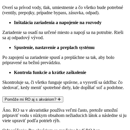
Overí sa prívod vody, tlak, umiestnenie a čo všetko bude potrebné
(ventily, prepojky, prípadne bypass, zásuvka, odpad).
Inštalácia zariadenia a napojenie na rozvody
Zariadenie sa osadí na určené miesto a napojí sa na potrubie. Rieši
sa aj
odpadový vývod.
Spustenie, nastavenie a preplach systému
Po zapojení sa zariadenie spustí a prepláchne sa tak, aby bolo
pripravené na bežnú prevádzku.
Kontrola funkcie a krátke zaškolenie
Skontroluje sa, či všetko funguje správne, a vysvetlí sa údržba: čo
sledovať, kedy meniť spotrebné diely, kde dopĺňať soľ a podobne.
Pomôže mi RO aj s akváriom?
Áno. RO sa v akvaristike používa veľmi často, pretože umožní
pripraviť vodu s nízkym obsahom nežiaducich látok a následne si ju
viete upraviť podľa potrieb rýb.