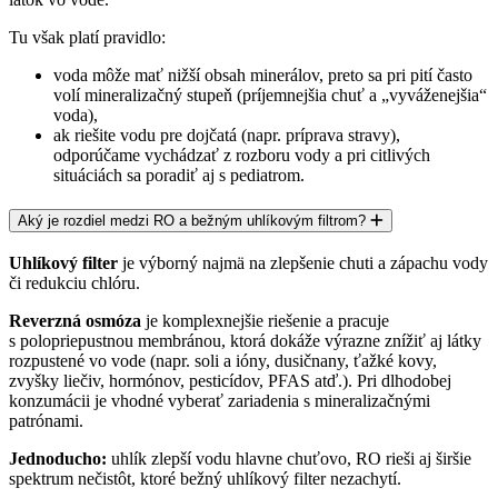
Tu však platí pravidlo:
voda môže mať
nižší obsah minerálov
, preto sa pri pití často
volí
mineralizačný stupeň
(príjemnejšia chuť a „vyváženejšia“
voda),
ak riešite vodu pre
dojčatá
(napr. príprava stravy),
odporúčame vychádzať z
rozboru vody
a pri citlivých
situáciách sa poradiť aj s pediatrom.
Aký je rozdiel medzi RO a bežným uhlíkovým filtrom?
Uhlíkový filter
je výborný najmä na zlepšenie chuti a zápachu vody
či redukciu chlóru.
Reverzná osmóza
je komplexnejšie riešenie a pracuje
s
polopriepustnou membránou
, ktorá dokáže výrazne znížiť aj látky
rozpustené vo vode (napr. soli a ióny, dusičnany, ťažké kovy,
zvyšky liečiv, hormónov, pesticídov, PFAS atď.). Pri dlhodobej
konzumácii je vhodné vyberať zariadenia s mineralizačnými
patrónami.
Jednoducho:
uhlík zlepší vodu hlavne chuťovo
, RO rieši aj
širšie
spektrum nečistôt
, ktoré bežný uhlíkový filter nezachytí.