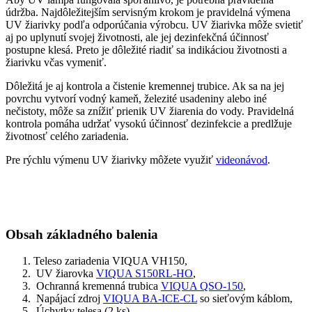
údržba. Najdôležitejším servisným krokom je pravidelná výmena
UV žiarivky podľa odporúčania výrobcu. UV žiarivka môže svietiť
aj po uplynutí svojej životnosti, ale jej dezinfekčná účinnosť
postupne klesá. Preto je dôležité riadiť sa indikáciou životnosti a
žiarivku včas vymeniť.
Dôležitá je aj kontrola a čistenie kremennej trubice. Ak sa na jej
povrchu vytvorí vodný kameň, železité usadeniny alebo iné
nečistoty, môže sa znížiť prienik UV žiarenia do vody. Pravidelná
kontrola pomáha udržať vysokú účinnosť dezinfekcie a predlžuje
životnosť celého zariadenia.
Pre rýchlu výmenu UV žiarivky môžete využiť
videonávod
.
Obsah základného balenia
Teleso zariadenia VIQUA VH150,
UV žiarovka
VIQUA S150RL-HO
,
Ochranná kremenná trubica
VIQUA QSO-150
,
Napájací zdroj
VIQUA BA-ICE-CL
so sieťovým káblom,
Úchytky telesa (2 ks),