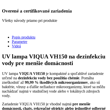
Overené a certifikované zariadenia
Všetky návody priamo pri produkte
Popis produktu
Parametre
Videá
UV lampa VIQUA VH150 na dezinfekciu
vody pre menšie domácnosti
UV lampa
VIQUA VH150
je kompaktné a spoľahlivé zariadenie
určené na
dezinfekciu vody bez použitia chémie
. Pomáha
zneškodniť až
99,99 % škodlivých mikroorganizmov
, ako sú
baktérie, vírusy a ďalšie nežiaduce mikroorganizmy, ktoré sa môžu
nachádzať najmä v studničnej vode alebo v lokálnych zdrojoch
vody.
Zariadenie VIQUA VH150 je vhodné najmä
pre
menšie
domácnosti, chaty, rekreačné objekty alebo jednotlivé odberné