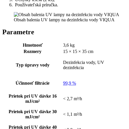
Používateľská príručka.
Obsah balenia UV lampy na dezinfekciu vody VIQUA
Parametre
Hmotnosť
3,6 kg
Rozmery
15 × 15 × 35 cm
Dezinfekcia vody, UV
Typ úpravy vody
dezinfekcia
Účinnosť filtrácie
99,9 %
Prietok pri UV dávke 16
< 2,7 m³/h
mJ/cm²
Prietok pri UV dávke 30
< 1,1 m³/h
mJ/cm²
Prietok pri UV dávke 40