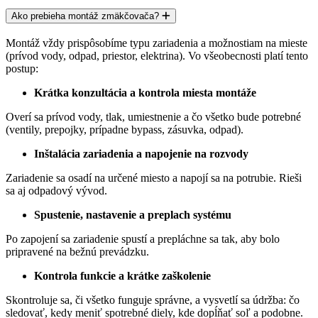
Ako prebieha montáž zmäkčovača?
Montáž vždy prispôsobíme typu zariadenia a možnostiam na mieste
(prívod vody, odpad, priestor, elektrina). Vo všeobecnosti platí tento
postup:
Krátka konzultácia a kontrola miesta montáže
Overí sa prívod vody, tlak, umiestnenie a čo všetko bude potrebné
(ventily, prepojky, prípadne bypass, zásuvka, odpad).
Inštalácia zariadenia a napojenie na rozvody
Zariadenie sa osadí na určené miesto a napojí sa na potrubie. Rieši
sa aj
odpadový vývod.
Spustenie, nastavenie a preplach systému
Po zapojení sa zariadenie spustí a prepláchne sa tak, aby bolo
pripravené na bežnú prevádzku.
Kontrola funkcie a krátke zaškolenie
Skontroluje sa, či všetko funguje správne, a vysvetlí sa údržba: čo
sledovať, kedy meniť spotrebné diely, kde dopĺňať soľ a podobne.