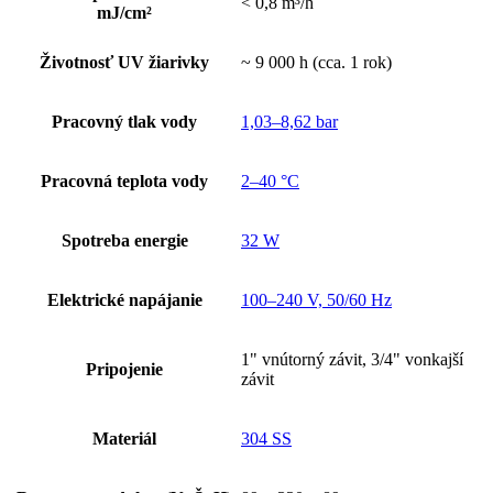
< 0,8 m³/h
mJ/cm²
Životnosť UV žiarivky
~ 9 000 h (cca. 1 rok)
Pracovný tlak vody
1,03–8,62 bar
Pracovná teplota vody
2–40 °C
Spotreba energie
32 W
Elektrické napájanie
100–240 V, 50/60 Hz
1" vnútorný závit, 3/4" vonkajší
Pripojenie
závit
Materiál
304 SS