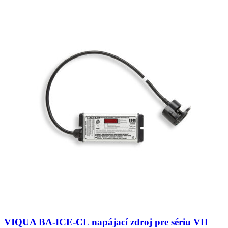
VIQUA BA-ICE-CL napájací zdroj pre sériu VH