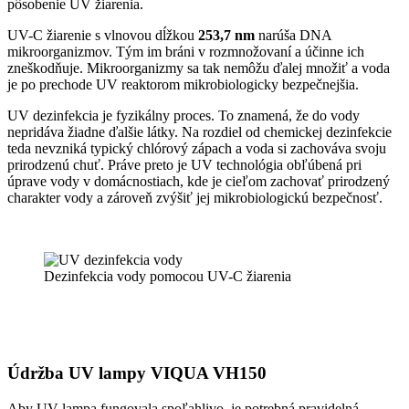
pôsobenie UV žiarenia.
UV-C žiarenie s vlnovou dĺžkou
253,7 nm
narúša DNA
mikroorganizmov. Tým im bráni v rozmnožovaní a účinne ich
zneškodňuje. Mikroorganizmy sa tak nemôžu ďalej množiť a voda
je po prechode UV reaktorom mikrobiologicky bezpečnejšia.
UV dezinfekcia je fyzikálny proces. To znamená, že do vody
nepridáva žiadne ďalšie látky. Na rozdiel od chemickej dezinfekcie
teda nevzniká typický chlórový zápach a voda si zachováva svoju
prirodzenú chuť. Práve preto je UV technológia obľúbená pri
úprave vody v domácnostiach, kde je cieľom zachovať prirodzený
charakter vody a zároveň zvýšiť jej mikrobiologickú bezpečnosť.
Dezinfekcia vody pomocou UV-C žiarenia
Údržba UV lampy VIQUA VH150
Aby UV lampa fungovala spoľahlivo, je potrebná pravidelná