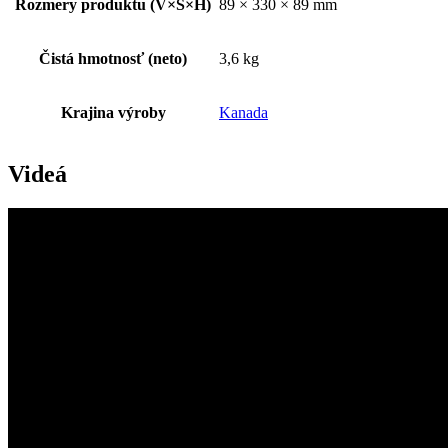
Rozmery produktu (V×Š×H)
89 × 330 × 89 mm
Čistá hmotnosť (neto)
3,6 kg
Krajina výroby
Kanada
Videá