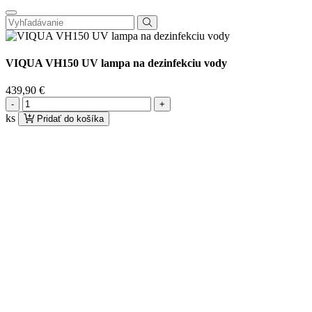
VIQUA VH150 UV lampa na dezinfekciu vody
439,90
€
množstvo
VIQUA
ks
Pridať do košíka
VH150
UV
lampa
na
dezinfekciu
vody