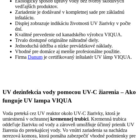
Ekologický spôsob úpravy vody bez tvorby škodlivých
vedľajších produktov.
Zariadenie je dodávané v kompletnej sade pre základnú
inštaláciu.
Displej zobrazuje indikáciu životnosti UV žiarivky v počte
dní.
Kvalitné prevedenie od kanadského výrobcu VIQUA.
Trvalo dostupné originálne náhradné diely.
Jednoduchá údržba a nízke prevádzkové náklady.
Vhodné pre domáce aj menšie profesionálne použitie.
Firma
Danum
je certifikovaný inštalatér UV lámp VIQUA.
UV dezinfekcia vody pomocou UV-C žiarenia – Ako
funguje UV lampa VIQUA
Voda preteká cez UV reaktor okolo UV-C žiarivky, ktorá je
umiestnená v ochrannej
kremennej trubici
. Kremenná trubica
oddeľuje žiarivku od vody a zároveň umožňuje účinný prienik UV
žiarenia do pretekajúcej vody. Vo vnútri zariadenia sa nachádza
nerezová komora, ktorá pomáha zabezpečiť vhodné podmienky pre