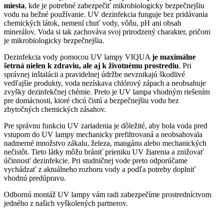
miesta
, kde je potrebné zabezpečiť mikrobiologicky bezpečnejšiu
vodu na bežné používanie. UV dezinfekcia funguje bez pridávania
chemických látok, nemení chuť vody, vôňu, pH ani obsah
minerálov. Voda si tak zachováva svoj prirodzený charakter, pričom
je mikrobiologicky bezpečnejšia.
Dezinfekcia vody pomocou UV lampy VIQUA
je maximálne
šetrná nielen k zdraviu, ale aj k životnému prostrediu
. Pri
správnej inštalácii a pravidelnej údržbe nevznikajú škodlivé
vedľajšie produkty, voda nezískava chlórový zápach a neobsahuje
zvyšky dezinfekčnej chémie. Preto je UV lampa vhodným riešením
pre domácnosti, ktoré chcú čistú a bezpečnejšiu vodu bez
zbytočných chemických zásahov.
Pre správnu funkciu UV zariadenia je dôležité, aby bola voda pred
vstupom do UV lampy mechanicky prefiltrovaná a neobsahovala
nadmerné množstvo zákalu, železa, mangánu alebo mechanických
nečistôt. Tieto látky môžu brániť prieniku UV žiarenia a znižovať
účinnosť dezinfekcie. Pri studničnej vode preto odporúčame
vychádzať z aktuálneho rozboru vody a podľa potreby doplniť
vhodnú predúpravu.
Odbornú montáž UV lampy vám radi zabezpečíme prostredníctvom
jedného z našich vyškolených partnerov.