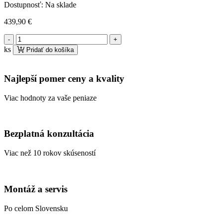
Dostupnosť:
Na sklade
439,90
€
množstvo
VIQUA
ks
Pridať do košíka
VH150
UV
lampa
Najlepší pomer ceny a kvality
na
dezinfekciu
Viac hodnoty za vaše peniaze
vody
Bezplatná konzultácia
Viac než 10 rokov skúseností
Montáž a servis
Po celom Slovensku