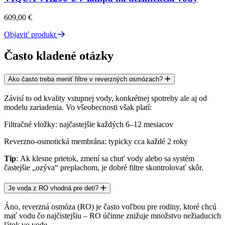
609,00
€
Objaviť produkt
Často kladené otázky
Ako často treba meniť filtre v reverzných osmózach?
Závisí to od kvality vstupnej vody, konkrétnej spotreby ale aj od
modelu zariadenia. Vo všeobecnosti však platí:
Filtračné vložky
: najčastejšie
každých 6–12 mesiacov
Reverzno-osmotická membrána
: typicky
cca každé 2 roky
Tip
: Ak klesne prietok, zmení sa chuť vody alebo sa systém
častejšie „ozýva“ preplachom, je dobré filtre skontrolovať skôr.
Je voda z RO vhodná pre deti?
Áno, reverzná osmóza (RO) je často voľbou pre rodiny, ktoré chcú
mať vodu čo najčistejšiu – RO účinne znižuje množstvo nežiaducich
látok vo vode.