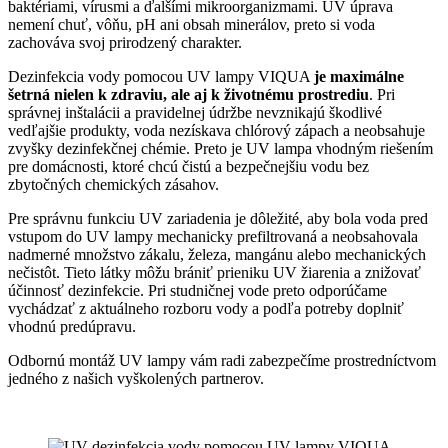
baktériami, vírusmi a ďalšími mikroorganizmami. UV úprava
nemení chuť, vôňu, pH ani obsah minerálov, preto si voda
zachováva svoj prirodzený charakter.
Dezinfekcia vody pomocou UV lampy VIQUA
je maximálne
šetrná nielen k zdraviu, ale aj k životnému prostrediu
. Pri
správnej inštalácii a pravidelnej údržbe nevznikajú škodlivé
vedľajšie produkty, voda nezískava chlórový zápach a neobsahuje
zvyšky dezinfekčnej chémie. Preto je UV lampa vhodným riešením
pre domácnosti, ktoré chcú čistú a bezpečnejšiu vodu bez
zbytočných chemických zásahov.
Pre správnu funkciu UV zariadenia je dôležité, aby bola voda pred
vstupom do UV lampy mechanicky prefiltrovaná a neobsahovala
nadmerné množstvo zákalu, železa, mangánu alebo mechanických
nečistôt. Tieto látky môžu brániť prieniku UV žiarenia a znižovať
účinnosť dezinfekcie. Pri studničnej vode preto odporúčame
vychádzať z aktuálneho rozboru vody a podľa potreby doplniť
vhodnú predúpravu.
Odbornú montáž UV lampy vám radi zabezpečíme prostredníctvom
jedného z našich vyškolených partnerov.