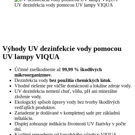
UV dezinfekcia vody pomocou UV lampy VIQUA
Výhody UV dezinfekcie vody pomocou
UV lampy VIQUA
Účinné zneškodnenie až
99,99 % škodlivých
mikroorganizmov
.
Dezinfekcia vody
bez použitia chemických látok
.
Vhodné riešenie pre väčšie domácnosti a lokálne zdroje vody.
UV dezinfekcia nemení chuť, vôňu, pH ani minerálne
zloženie vody.
Ekologický spôsob úpravy vody bez tvorby škodlivých
vedľajších produktov.
Zariadenie je dodávané v kompletnej sade pre základnú
inštaláciu.
Displej zobrazuje indikáciu životnosti UV žiarivky v počte
dní.
Kvalitné prevedenie od kanadského výrobcu VIQUA.