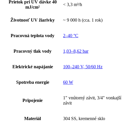
Prietok pri UV dávke 40
< 3,3 m³/h
mJ/cm²
Životnosť UV žiarivky
~ 9 000 h (cca. 1 rok)
Pracovná teplota vody
2–40 °C
Pracovný tlak vody
1,03–8,62 bar
Elektrické napájanie
100–240 V, 50/60 Hz
Spotreba energie
60 W
1" vnútorný závit, 3/4" vonkajší
Pripojenie
závit
Materiál
304 SS, kremenné sklo