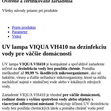
Overené a certifikované zariadenia
Všetky návody priamo pri produkte
Popis produktu
Parametre
Videá
UV lampa VIQUA VH410 na dezinfekciu
vody pre väčšie domácnosti
UV lampa
VIQUA VH410
je kompaktné a spoľahlivé zariadenie
určené na
dezinfekciu vody bez použitia chémie
. Pomáha
zneškodniť až
99,99 % škodlivých mikroorganizmov
, ako sú
baktérie, vírusy a ďalšie nežiaduce mikroorganizmy, ktoré sa môžu
nachádzať najmä v studničnej vode alebo v lokálnych zdrojoch
vody.
Zariadenie VIQUA VH410 je vhodné
pre väčšie domácnosti,
rodinné domy s vyššou spotrebou vody alebo objekty s
viacerými odbernými miestami
. Poskytuje účinnú UV dezinfekciu
vody bez použitia chemických látok a pomáha chrániť vodu pred