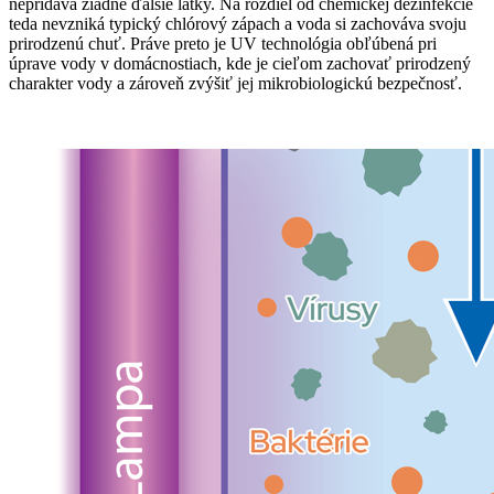
nepridáva žiadne ďalšie látky. Na rozdiel od chemickej dezinfekcie
teda nevzniká typický chlórový zápach a voda si zachováva svoju
prirodzenú chuť. Práve preto je UV technológia obľúbená pri
úprave vody v domácnostiach, kde je cieľom zachovať prirodzený
charakter vody a zároveň zvýšiť jej mikrobiologickú bezpečnosť.