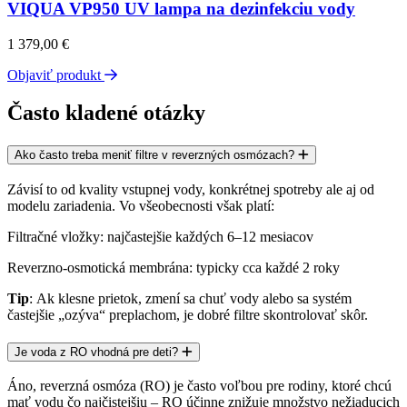
VIQUA VP950 UV lampa na dezinfekciu vody
1 379,00
€
Objaviť produkt
Často kladené otázky
Ako často treba meniť filtre v reverzných osmózach?
Závisí to od kvality vstupnej vody, konkrétnej spotreby ale aj od
modelu zariadenia. Vo všeobecnosti však platí:
Filtračné vložky
: najčastejšie
každých 6–12 mesiacov
Reverzno-osmotická membrána
: typicky
cca každé 2 roky
Tip
: Ak klesne prietok, zmení sa chuť vody alebo sa systém
častejšie „ozýva“ preplachom, je dobré filtre skontrolovať skôr.
Je voda z RO vhodná pre deti?
Áno, reverzná osmóza (RO) je často voľbou pre rodiny, ktoré chcú
mať vodu čo najčistejšiu – RO účinne znižuje množstvo nežiaducich