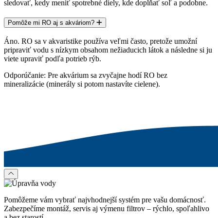
sledovať, kedy meniť spotrebné diely, kde dopĺňať soľ a podobne.
Pomôže mi RO aj s akváriom?
Áno. RO sa v akvaristike používa veľmi často, pretože umožní
pripraviť vodu s nízkym obsahom nežiaducich látok a následne si ju
viete upraviť podľa potrieb rýb.
Odporúčanie: Pre akvárium sa zvyčajne hodí RO
bez
mineralizácie
(minerály si potom nastavíte cielene).
Pomôžeme vám vybrať najvhodnejší systém pre vašu domácnosť.
Zabezpečíme montáž, servis aj výmenu filtrov – rýchlo, spoľahlivo
a bez starostí.