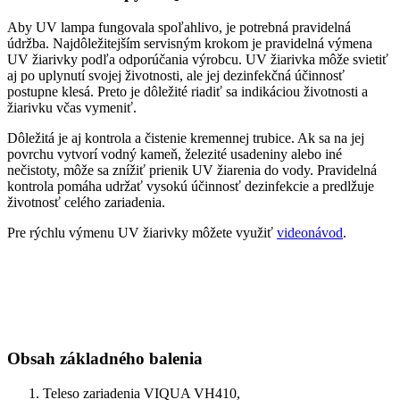
Aby UV lampa fungovala spoľahlivo, je potrebná pravidelná
údržba. Najdôležitejším servisným krokom je pravidelná výmena
UV žiarivky podľa odporúčania výrobcu. UV žiarivka môže svietiť
aj po uplynutí svojej životnosti, ale jej dezinfekčná účinnosť
postupne klesá. Preto je dôležité riadiť sa indikáciou životnosti a
žiarivku včas vymeniť.
Dôležitá je aj kontrola a čistenie kremennej trubice. Ak sa na jej
povrchu vytvorí vodný kameň, železité usadeniny alebo iné
nečistoty, môže sa znížiť prienik UV žiarenia do vody. Pravidelná
kontrola pomáha udržať vysokú účinnosť dezinfekcie a predlžuje
životnosť celého zariadenia.
Pre rýchlu výmenu UV žiarivky môžete využiť
videonávod
.
Obsah základného balenia
Teleso zariadenia VIQUA VH410,