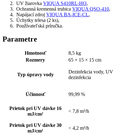
UV žiarovka
VIQUA S410RL-HO
,
Ochranná kremenná trubica
VIQUA QSO-410
,
Napájací zdroj
VIQUA BA-ICE-CL
,
Úchytky telesa (2 ks),
Používateľská príručka.
Parametre
Hmotnosť
8,5 kg
Rozmery
65 × 15 × 15 cm
Dezinfekcia vody, UV
Typ úpravy vody
dezinfekcia
Účinnosť
99,99 %
Prietok pri UV dávke 16
< 7,8 m³/h
mJ/cm²
Prietok pri UV dávke 30
< 4,2 m³/h
mJ/cm²