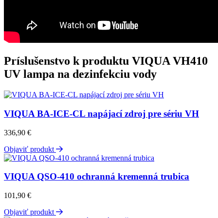
Príslušenstvo k produktu
VIQUA VH410
UV lampa na dezinfekciu vody
VIQUA BA-ICE-CL napájací zdroj pre sériu VH
336,90
€
Objaviť produkt
VIQUA QSO-410 ochranná kremenná trubica
101,90
€
Objaviť produkt