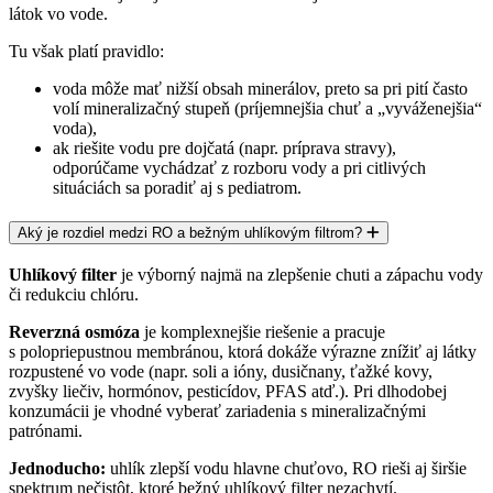
látok vo vode.
Tu však platí pravidlo:
voda môže mať
nižší obsah minerálov
, preto sa pri pití často
volí
mineralizačný stupeň
(príjemnejšia chuť a „vyváženejšia“
voda),
ak riešite vodu pre
dojčatá
(napr. príprava stravy),
odporúčame vychádzať z
rozboru vody
a pri citlivých
situáciách sa poradiť aj s pediatrom.
Aký je rozdiel medzi RO a bežným uhlíkovým filtrom?
Uhlíkový filter
je výborný najmä na zlepšenie chuti a zápachu vody
či redukciu chlóru.
Reverzná osmóza
je komplexnejšie riešenie a pracuje
s
polopriepustnou membránou
, ktorá dokáže výrazne znížiť aj látky
rozpustené vo vode (napr. soli a ióny, dusičnany, ťažké kovy,
zvyšky liečiv, hormónov, pesticídov, PFAS atď.). Pri dlhodobej
konzumácii je vhodné vyberať zariadenia s mineralizačnými
patrónami.
Jednoducho:
uhlík zlepší vodu hlavne chuťovo
, RO rieši aj
širšie
spektrum nečistôt
, ktoré bežný uhlíkový filter nezachytí.