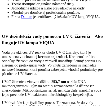
Trvalo dostupné originálne náhradné diely.
Jednoduchá údržba a nízke prevádzkové náklady.
Vhodné pre domáce aj profesionálne použitie.
Firma
Danum
je certifikovaný inštalatér UV lámp VIQUA.
UV dezinfekcia vody pomocou UV-C žiarenia – Ako
funguje UV lampa VIQUA
Voda preteká cez UV reaktor okolo UV-C žiarivky, ktorá je
umiestnená v ochrannej
kremennej trubici
. Kremenná trubica
oddeľuje žiarivku od vody a zároveň umožňuje účinný prienik UV
žiarenia do pretekajúcej vody. Vo vnútri zariadenia sa nachádza
nerezová komora, ktorá pomáha zabezpečiť vhodné podmienky pre
pôsobenie UV žiarenia.
UV-C žiarenie s vlnovou dĺžkou
253,7 nm
narúša DNA
mikroorganizmov. Tým im bráni v rozmnožovaní a účinne ich
zneškodňuje. Mikroorganizmy sa tak nemôžu ďalej množiť a voda
je po prechode UV reaktorom mikrobiologicky bezpečnejšia.
UV dezinfekcia je fyzikálny proces. To znamená, že do vody