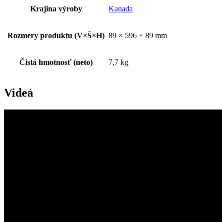
Krajina výroby
Kanada
Rozmery produktu (V×Š×H)
89 × 596 × 89 mm
Čistá hmotnosť (neto)
7,7 kg
Videá