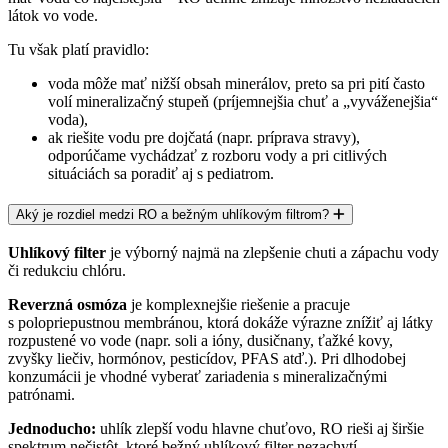
látok vo vode.
Tu však platí pravidlo:
voda môže mať
nižší obsah minerálov
, preto sa pri pití často
volí
mineralizačný stupeň
(príjemnejšia chuť a „vyváženejšia“
voda),
ak riešite vodu pre
dojčatá
(napr. príprava stravy),
odporúčame vychádzať z
rozboru vody
a pri citlivých
situáciách sa poradiť aj s pediatrom.
Aký je rozdiel medzi RO a bežným uhlíkovým filtrom?
Uhlíkový filter
je výborný najmä na zlepšenie chuti a zápachu vody
či redukciu chlóru.
Reverzná osmóza
je komplexnejšie riešenie a pracuje
s
polopriepustnou membránou
, ktorá dokáže výrazne znížiť aj látky
rozpustené vo vode (napr. soli a ióny, dusičnany, ťažké kovy,
zvyšky liečiv, hormónov, pesticídov, PFAS atď.). Pri dlhodobej
konzumácii je vhodné vyberať zariadenia s mineralizačnými
patrónami.
Jednoducho:
uhlík zlepší vodu hlavne chuťovo
, RO rieši aj
širšie
spektrum nečistôt
, ktoré bežný uhlíkový filter nezachytí.