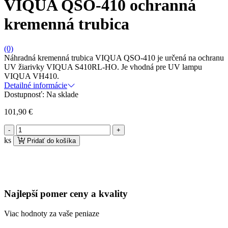
VIQUA QSO-410 ochranná
kremenná trubica
(0)
Náhradná kremenná trubica VIQUA QSO-410 je určená na ochranu
UV žiarivky VIQUA S410RL-HO. Je vhodná pre UV lampu
VIQUA VH410.
Detailné informácie
Dostupnosť:
Na sklade
101,90
€
množstvo
VIQUA
ks
Pridať do košíka
QSO-
410
ochranná
kremenná
trubica
Najlepší pomer ceny a kvality
Viac hodnoty za vaše peniaze