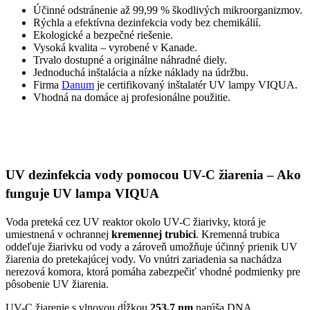
Účinné odstránenie až 99,99 % škodlivých mikroorganizmov.
Rýchla a efektívna dezinfekcia vody bez chemikálií.
Ekologické a bezpečné riešenie.
Vysoká kvalita – vyrobené v Kanade.
Trvalo dostupné a originálne náhradné diely.
Jednoduchá inštalácia a nízke náklady na údržbu.
Firma
Danum
je certifikovaný inštalatér UV lampy VIQUA.
Vhodná na domáce aj profesionálne použitie.
UV dezinfekcia vody pomocou UV-C žiarenia – Ako
funguje UV lampa VIQUA
Voda preteká cez UV reaktor okolo UV-C žiarivky, ktorá je
umiestnená v ochrannej
kremennej trubici
. Kremenná trubica
oddeľuje žiarivku od vody a zároveň umožňuje účinný prienik UV
žiarenia do pretekajúcej vody. Vo vnútri zariadenia sa nachádza
nerezová komora, ktorá pomáha zabezpečiť vhodné podmienky pre
pôsobenie UV žiarenia.
UV-C žiarenie s vlnovou dĺžkou
253,7 nm
narúša DNA