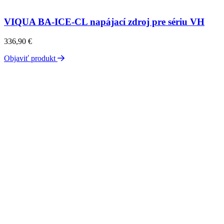
VIQUA BA-ICE-CL napájací zdroj pre sériu VH
336,90
€
Objaviť produkt