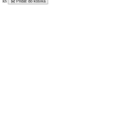
ks
Pridať do košíka
QSO-
410
ochranná
kremenná
trubica