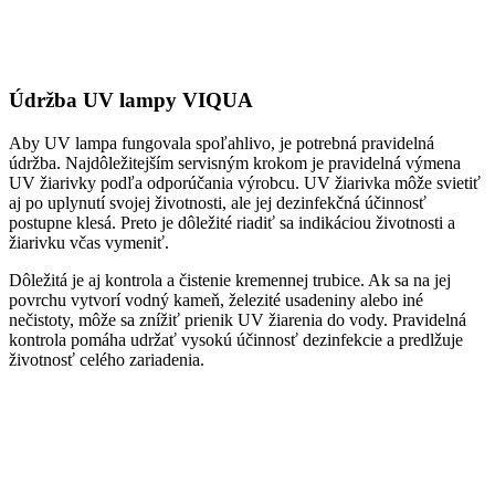
Údržba UV lampy VIQUA
Aby UV lampa fungovala spoľahlivo, je potrebná pravidelná
údržba. Najdôležitejším servisným krokom je pravidelná výmena
UV žiarivky podľa odporúčania výrobcu. UV žiarivka môže svietiť
aj po uplynutí svojej životnosti, ale jej dezinfekčná účinnosť
postupne klesá. Preto je dôležité riadiť sa indikáciou životnosti a
žiarivku včas vymeniť.
Dôležitá je aj kontrola a čistenie kremennej trubice. Ak sa na jej
povrchu vytvorí vodný kameň, železité usadeniny alebo iné
nečistoty, môže sa znížiť prienik UV žiarenia do vody. Pravidelná
kontrola pomáha udržať vysokú účinnosť dezinfekcie a predlžuje
životnosť celého zariadenia.