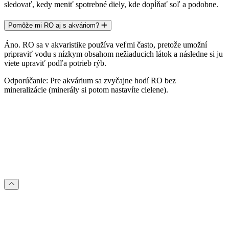
sledovať, kedy meniť spotrebné diely, kde dopĺňať soľ a podobne.
Pomôže mi RO aj s akváriom?
Áno. RO sa v akvaristike používa veľmi často, pretože umožní
pripraviť vodu s nízkym obsahom nežiaducich látok a následne si ju
viete upraviť podľa potrieb rýb.
Odporúčanie: Pre akvárium sa zvyčajne hodí RO
bez
mineralizácie
(minerály si potom nastavíte cielene).