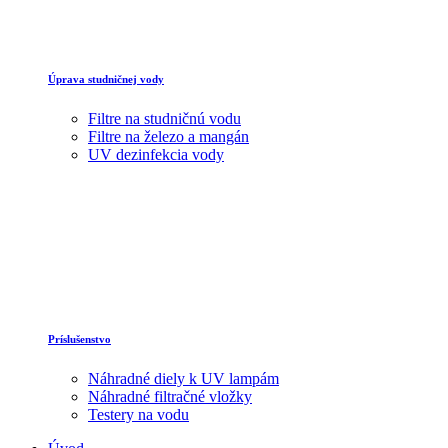
Úprava studničnej vody
Filtre na studničnú vodu
Filtre na železo a mangán
UV dezinfekcia vody
Príslušenstvo
Náhradné diely k UV lampám
Náhradné filtračné vložky
Testery na vodu