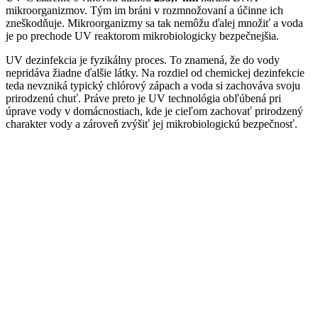
mikroorganizmov. Tým im bráni v rozmnožovaní a účinne ich
zneškodňuje. Mikroorganizmy sa tak nemôžu ďalej množiť a voda
je po prechode UV reaktorom mikrobiologicky bezpečnejšia.
UV dezinfekcia je fyzikálny proces. To znamená, že do vody
nepridáva žiadne ďalšie látky. Na rozdiel od chemickej dezinfekcie
teda nevzniká typický chlórový zápach a voda si zachováva svoju
prirodzenú chuť. Práve preto je UV technológia obľúbená pri
úprave vody v domácnostiach, kde je cieľom zachovať prirodzený
charakter vody a zároveň zvýšiť jej mikrobiologickú bezpečnosť.