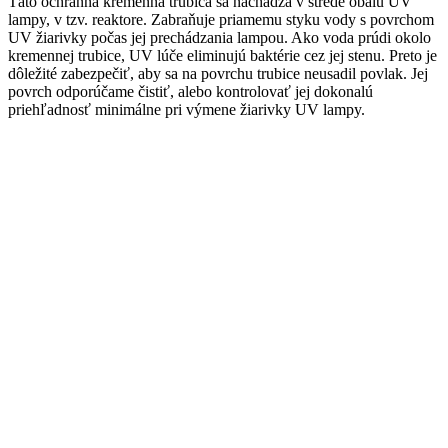
Táto ochranná kremenná trubica sa nachádza v strede obalu UV
lampy, v tzv. reaktore. Zabraňuje priamemu styku vody s povrchom
UV žiarivky počas jej prechádzania lampou. Ako voda prúdi okolo
kremennej trubice, UV lúče eliminujú baktérie cez jej stenu. Preto je
dôležité zabezpečiť, aby sa na povrchu trubice neusadil povlak. Jej
povrch odporúčame čistiť, alebo kontrolovať jej dokonalú
priehľadnosť minimálne pri výmene žiarivky UV lampy.