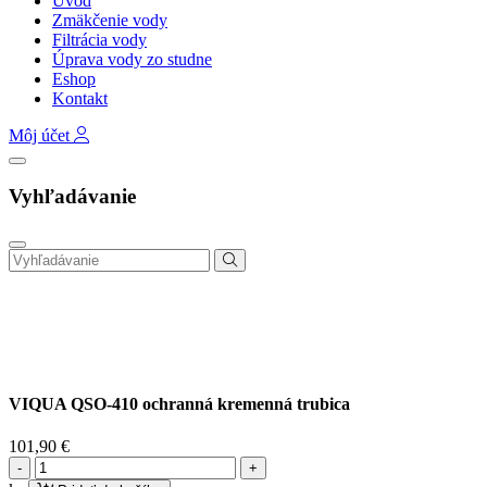
Úvod
Zmäkčenie vody
Filtrácia vody
Úprava vody zo studne
Eshop
Kontakt
Môj účet
Vyhľadávanie
VIQUA QSO-410 ochranná kremenná trubica
101,90
€
množstvo
VIQUA