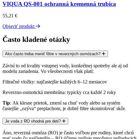
VIQUA QS-001 ochranná kremenná trubica
55,21
€
Objaviť produkt
Často kladené otázky
Ako často treba meniť filtre v reverzných osmózach?
Závisí to od kvality vstupnej vody, konkrétnej spotreby ale aj od
modelu zariadenia. Vo všeobecnosti však platí:
Filtračné vložky
: najčastejšie
každých 6–12 mesiacov
Reverzno-osmotická membrána
: typicky
cca každé 2 roky
Tip
: Ak klesne prietok, zmení sa chuť vody alebo sa systém
častejšie „ozýva“ preplachom, je dobré filtre skontrolovať skôr.
Je voda z RO vhodná pre deti?
Áno, reverzná osmóza (RO) je často voľbou pre rodiny, ktoré chcú
mať vodu čo najčistejšiu – RO účinne znižuje množstvo nežiaducich