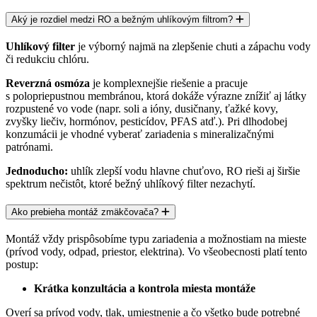
Aký je rozdiel medzi RO a bežným uhlíkovým filtrom?
Uhlíkový filter
je výborný najmä na zlepšenie chuti a zápachu vody
či redukciu chlóru.
Reverzná osmóza
je komplexnejšie riešenie a pracuje
s
polopriepustnou membránou
, ktorá dokáže výrazne znížiť aj látky
rozpustené vo vode (napr. soli a ióny, dusičnany, ťažké kovy,
zvyšky liečiv, hormónov, pesticídov, PFAS atď.). Pri dlhodobej
konzumácii je vhodné vyberať zariadenia s mineralizačnými
patrónami.
Jednoducho:
uhlík zlepší vodu hlavne chuťovo
, RO rieši aj
širšie
spektrum nečistôt
, ktoré bežný uhlíkový filter nezachytí.
Ako prebieha montáž zmäkčovača?
Montáž vždy prispôsobíme typu zariadenia a možnostiam na mieste
(prívod vody, odpad, priestor, elektrina). Vo všeobecnosti platí tento
postup:
Krátka konzultácia a kontrola miesta montáže
Overí sa prívod vody, tlak, umiestnenie a čo všetko bude potrebné