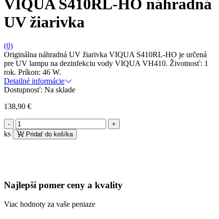
VIQUA S410RL-HO náhradná
UV žiarivka
(0)
Originálna náhradná UV žiarivka VIQUA S410RL-HO je určená
pre UV lampu na dezinfekciu vody VIQUA VH410. Životnosť: 1
rok. Príkon: 46 W.
Detailné informácie
Dostupnosť:
Na sklade
138,90
€
množstvo
VIQUA
ks
Pridať do košíka
S410RL-
HO
náhradná
UV
žiarivka
Najlepší pomer ceny a kvality
Viac hodnoty za vaše peniaze