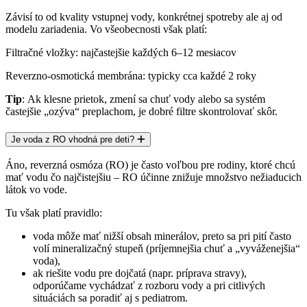
Závisí to od kvality vstupnej vody, konkrétnej spotreby ale aj od
modelu zariadenia. Vo všeobecnosti však platí:
Filtračné vložky
: najčastejšie
každých 6–12 mesiacov
Reverzno-osmotická membrána
: typicky
cca každé 2 roky
Tip
: Ak klesne prietok, zmení sa chuť vody alebo sa systém
častejšie „ozýva“ preplachom, je dobré filtre skontrolovať skôr.
Je voda z RO vhodná pre deti?
Áno, reverzná osmóza (RO) je často voľbou pre rodiny, ktoré chcú
mať vodu čo najčistejšiu – RO účinne znižuje množstvo nežiaducich
látok vo vode.
Tu však platí pravidlo:
voda môže mať
nižší obsah minerálov
, preto sa pri pití často
volí
mineralizačný stupeň
(príjemnejšia chuť a „vyváženejšia“
voda),
ak riešite vodu pre
dojčatá
(napr. príprava stravy),
odporúčame vychádzať z
rozboru vody
a pri citlivých
situáciách sa poradiť aj s pediatrom.