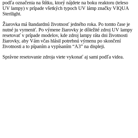
podľa označenia na štítku, ktorý nájdete na boku reaktoru (teleso
UV lampy) v prípade všetkých typoch UV lámp značky VIQUA
Sterilight.
Žiarovka má štandardnú životnosť jedného roka. Po tomto čase je
nutné ju vymeniť. Po výmene žiarovky je dôležité zdroj UV lampy
resetovať v prípade modelov, kde zdroj lampy ráta dni životnosti
žiarovky, aby Vám včas hlásil potrebnú výmenu po skončení
životnosti a to pípaním a vypísaním “A3” na displeji.
Správne resetovanie zdroja viete vykonať aj sami podľa videa.