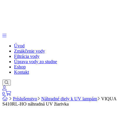
Úvod
Zmäkčenie vody
Filtrácia vody
Úprava vody zo studne
Eshop
Kontakt
0
Príslušenstvo
Náhradné diely k UV lampám
VIQUA
S410RL-HO náhradná UV žiarivka