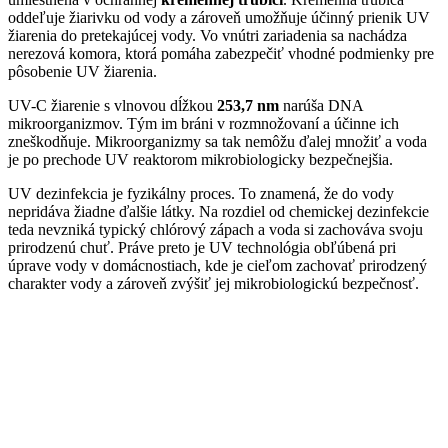
oddeľuje žiarivku od vody a zároveň umožňuje účinný prienik UV
žiarenia do pretekajúcej vody. Vo vnútri zariadenia sa nachádza
nerezová komora, ktorá pomáha zabezpečiť vhodné podmienky pre
pôsobenie UV žiarenia.
UV-C žiarenie s vlnovou dĺžkou
253,7 nm
narúša DNA
mikroorganizmov. Tým im bráni v rozmnožovaní a účinne ich
zneškodňuje. Mikroorganizmy sa tak nemôžu ďalej množiť a voda
je po prechode UV reaktorom mikrobiologicky bezpečnejšia.
UV dezinfekcia je fyzikálny proces. To znamená, že do vody
nepridáva žiadne ďalšie látky. Na rozdiel od chemickej dezinfekcie
teda nevzniká typický chlórový zápach a voda si zachováva svoju
prirodzenú chuť. Práve preto je UV technológia obľúbená pri
úprave vody v domácnostiach, kde je cieľom zachovať prirodzený
charakter vody a zároveň zvýšiť jej mikrobiologickú bezpečnosť.