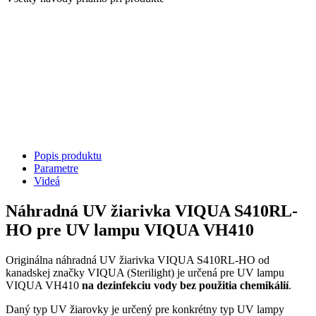
Popis produktu
Parametre
Videá
Náhradná UV žiarivka VIQUA S410RL-
HO pre UV lampu VIQUA VH410
Originálna náhradná UV žiarivka VIQUA S410RL-HO od
kanadskej značky VIQUA (Sterilight) je určená pre UV lampu
VIQUA VH410
na dezinfekciu vody bez použitia chemikálií
.
Daný typ UV žiarovky je určený pre konkrétny typ UV lampy