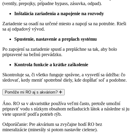
(ventily, prepojky, prípadne bypass, zásuvka, odpad).
Inštalácia zariadenia a napojenie na rozvody
Zariadenie sa osadí na určené miesto a napojí sa na potrubie. Rieši
sa aj
odpadový vývod.
Spustenie, nastavenie a preplach systému
Po zapojení sa zariadenie spustí a prepláchne sa tak, aby bolo
pripravené na bežnú prevádzku.
Kontrola funkcie a krátke zaškolenie
Skontroluje sa, či všetko funguje správne, a vysvetlí sa údržba: čo
sledovať, kedy meniť spotrebné diely, kde dopĺňať soľ a podobne.
Pomôže mi RO aj s akváriom?
Áno. RO sa v akvaristike používa veľmi často, pretože umožní
pripraviť vodu s nízkym obsahom nežiaducich látok a následne si ju
viete upraviť podľa potrieb rýb.
Odporúčanie: Pre akvárium sa zvyčajne hodí RO
bez
mineralizácie
(minerály si potom nastavíte cielene).