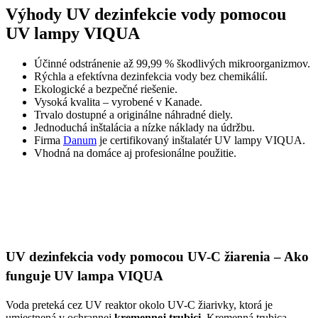
Výhody UV dezinfekcie vody pomocou
UV lampy VIQUA
Účinné odstránenie až 99,99 % škodlivých mikroorganizmov.
Rýchla a efektívna dezinfekcia vody bez chemikálií.
Ekologické a bezpečné riešenie.
Vysoká kvalita – vyrobené v Kanade.
Trvalo dostupné a originálne náhradné diely.
Jednoduchá inštalácia a nízke náklady na údržbu.
Firma
Danum
je certifikovaný inštalatér UV lampy VIQUA.
Vhodná na domáce aj profesionálne použitie.
UV dezinfekcia vody pomocou UV-C žiarenia – Ako
funguje UV lampa VIQUA
Voda preteká cez UV reaktor okolo UV-C žiarivky, ktorá je
umiestnená v ochrannej
kremennej trubici
. Kremenná trubica