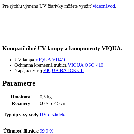
Pre rýchlu výmenu UV žiarivky môžete využiť
videonávod
.
Kompatibilné UV lampy a
komponenty
VIQUA
:
UV lampa
VIQUA VH410
Ochranná kremenná trubica
VIQUA QSO-410
Napájací zdroj
VIQUA BA-ICE-CL
Parametre
Hmotnosť
0,5 kg
Rozmery
60 × 5 × 5 cm
Typ úpravy vody
UV dezinfekcia
Účinnosť filtrácie
99,9 %