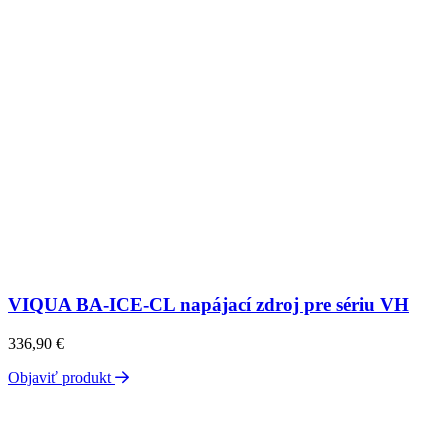
VIQUA BA-ICE-CL napájací zdroj pre sériu VH
336,90
€
Objaviť produkt