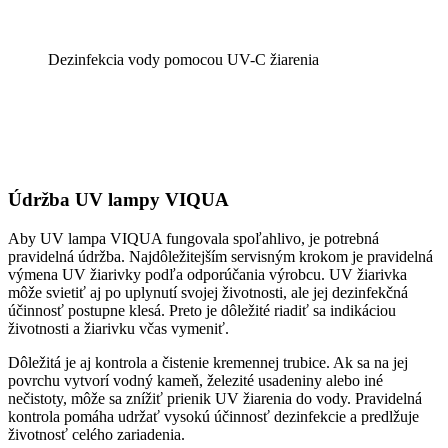
Dezinfekcia vody pomocou UV-C žiarenia
Údržba UV lampy VIQUA
Aby UV lampa VIQUA fungovala spoľahlivo, je potrebná
pravidelná údržba. Najdôležitejším servisným krokom je pravidelná
výmena UV žiarivky podľa odporúčania výrobcu. UV žiarivka
môže svietiť aj po uplynutí svojej životnosti, ale jej dezinfekčná
účinnosť postupne klesá. Preto je dôležité riadiť sa indikáciou
životnosti a žiarivku včas vymeniť.
Dôležitá je aj kontrola a čistenie kremennej trubice. Ak sa na jej
povrchu vytvorí vodný kameň, železité usadeniny alebo iné
nečistoty, môže sa znížiť prienik UV žiarenia do vody. Pravidelná
kontrola pomáha udržať vysokú účinnosť dezinfekcie a predlžuje
životnosť celého zariadenia.